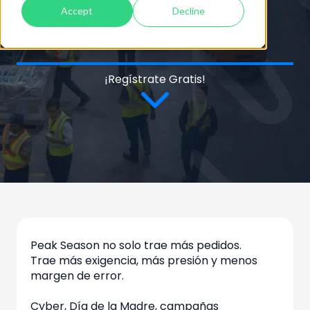
ventaja competitiva
Accept
Decline
¡Regístrate Gratis!
Peak Season no solo trae más pedidos.
Trae más exigencia, más presión y menos
margen de error.
Cyber, Día de la Madre, campañas