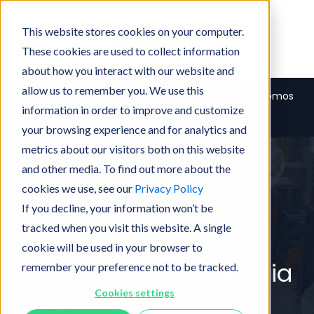
This website stores cookies on your computer.
These cookies are used to collect information
about how you interact with our website and
allow us to remember you. We use this
En Drivin estamos felices de anunciar que ahora somos
parte de Descartes Systems Group.
information in order to improve and customize
Leer más
your browsing experience and for analytics and
metrics about our visitors both on this website
and other media. To find out more about the
cookies we use, see our
Privacy Policy
If you decline, your information won’t be
tracked when you visit this website. A single
Peak Season sin
cookie will be used in your browser to
fricción
:
La experiencia
remember your preference not to be tracked.
de cliente como
Cookies settings