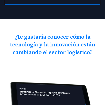
¿Te gustaría conocer cómo la
tecnología y la innovación están
cambiando el sector logístico?